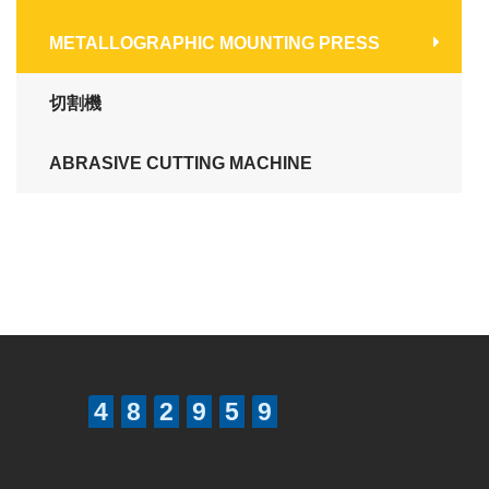
2
6
0
7
3
7
METALLOGRAPHIC MOUNTING PRESS
3
7
1
8
4
8
4
8
2
9
5
9
切割機
5
9
3
0
6
0
6
0
4
1
7
1
ABRASIVE CUTTING MACHINE
7
1
5
2
8
2
8
2
6
3
9
3
9
3
7
4
0
4
0
4
8
5
1
5
1
5
9
6
2
6
2
6
0
7
3
7
3
7
1
8
4
8
4
8
2
9
5
9
5
9
3
6
Betway
6
4
7