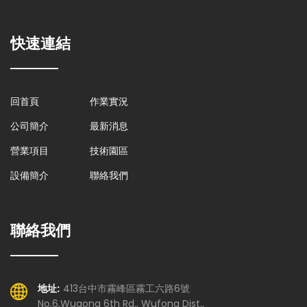
7
5
8
8
6
9
快速連結
9
7
8
9
回首頁
作業實況
公司簡介
最新消息
營業項目
技術園區
設備簡介
聯絡我們
聯絡我們
413台中市霧峰區霧工六路6號
地址:
No.6,Wugong 6th Rd., Wufong Dist.,