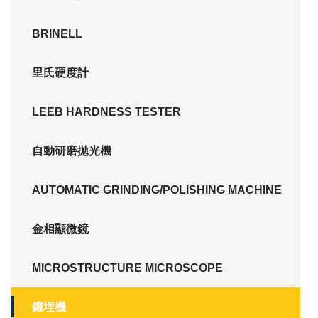
BRINELL
里氏硬度計
LEEB HARDNESS TESTER
自動研磨拋光機
0
0
AUTOMATIC GRINDING/POLISHING MACHINE
0
1
1
1
2
2
金相顯微鏡
2
3
3
3
4
0
4
MICROSTRUCTURE MICROSCOPE
0
4
5
1
5
1
5
6
2
6
鑲埋機